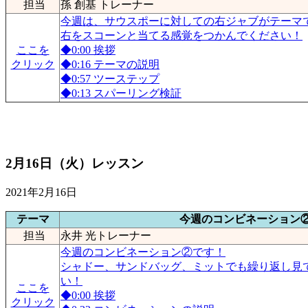
担当
孫 創基 トレーナー
今週は、サウスポーに対しての右ジャブがテーマ
右をスコーンと当てる感覚をつかんでください！
ここを
◆0:00​ 挨拶
クリック
◆0:16​ テーマの説明
◆0:57​ ツーステップ
◆0:13​ スパーリング検証
2月16日（火）レッスン
2021年2月16日
テーマ
今週のコンビネーション
担当
永井 光トレーナー
今週のコンビネーション②です！
シャドー、サンドバッグ、ミットでも繰り返し見
い！
ここを
◆0:00 挨拶
クリック