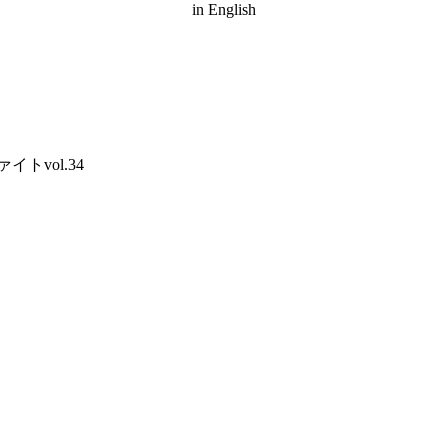
in English
トvol.34