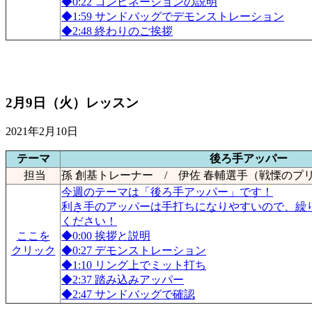
◆0:22 コンビネーションの説明
◆1:59 サンドバッグでデモンストレーション
◆2:48 終わりのご挨拶
2月9日（火）レッスン
2021年2月10日
テーマ
後ろ手アッパー
担当
孫 創基トレーナー / 伊佐 春輔選手（戦慄のプ
今週のテーマは「後ろ手アッパー」です！
利き手のアッパーは手打ちになりやすいので、繰
ください！
ここを
◆0:00 挨拶と説明
クリック
◆0:27 デモンストレーション
◆1:10 リング上でミット打ち
◆2:37 踏み込みアッパー
◆2:47 サンドバッグで確認