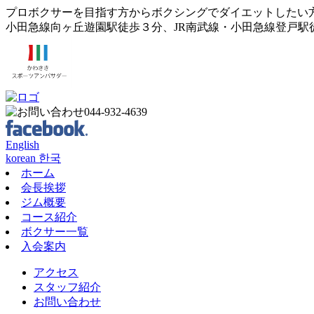
プロボクサーを目指す方からボクシングでダイエットしたい
小田急線向ヶ丘遊園駅徒歩３分、JR南武線・小田急線登戸駅
English
korean 한국
ホーム
会長挨拶
ジム概要
コース紹介
ボクサー一覧
入会案内
アクセス
スタッフ紹介
お問い合わせ