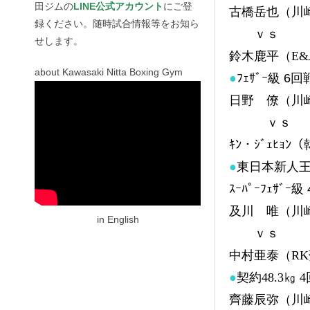
田ジムの
LINE公式アカウント
にご登
古橋岳也（川
録ください。随時試合情報等をお知ら
ｖｓ
せします。
鈴木鹿平（E&J
about Kawasaki Nitta Boxing Gym
●
ﾌｪｻﾞｰ級 6回
日野 僚（川
ｖｓ
ｷﾝ・ｼﾞｪﾋｮﾝ
●
東日本新人
ｽｰﾊﾟｰﾌｪｻﾞｰ級
及川 唯（
in English
ｖｓ
中村亜泰（R
●
契約48.3㎏ 
齊藤辰弥（川