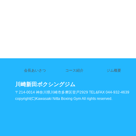
会長あいさつ
コース紹介
ジム概要
川崎新田ボクシングジム
〒214-0014 神奈川県川崎市多摩区登戸2929 TEL&FAX 044-932-4639
copyright(C)Kawasaki Nitta Boxing Gym All rights reserved.