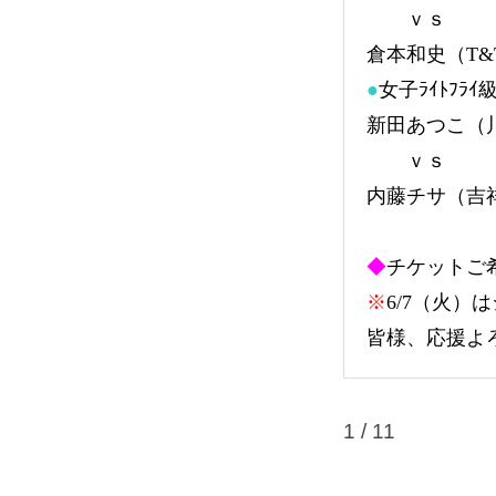
ｖｓ
倉本和史（T&
●
女子ﾗｲﾄﾌﾗｲ
新田あつこ（
ｖｓ
内藤チサ（吉
◆
チケットご
※
6/7（火
皆様、応援よ
1 / 1
1