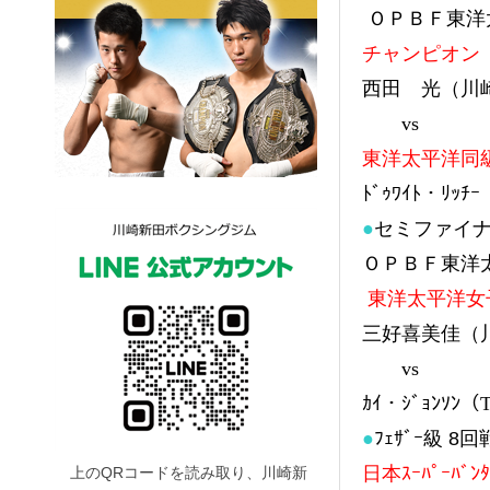
ＯＰＢＦ東洋太平
チャンピオン
西田 光（川
vs
東洋太平洋同級
ﾄﾞｩﾜｲﾄ・ﾘｯ
●
セミファイ
ＯＰＢＦ東洋太
東洋太平洋女
三好喜美佳（
vs
ｶｲ・ｼﾞｮﾝｿﾝ
●
ﾌｪｻﾞｰ級 8回
日本ｽｰﾊﾟｰﾊﾞﾝ
上のQRコードを読み取り、川崎新