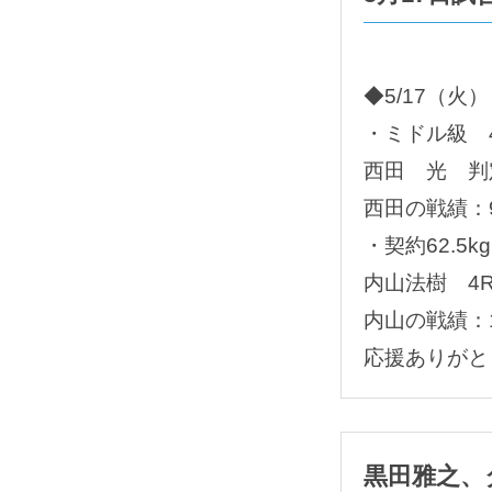
◆5/17（
・ミドル級 
西田 光 判
西田の戦績：9
・契約62.5k
内山法樹 4
内山の戦績：
応援ありがと
黒田雅之、