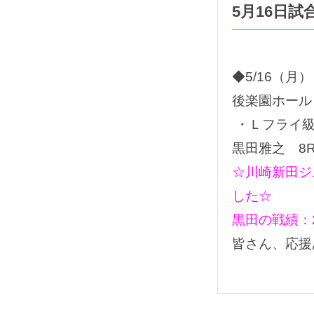
5月16日
◆5/16（
後楽園ホール
・Ｌフライ級
黒田雅之 8R
☆川崎新田ジ
した☆
黒田の戦績：2
皆さん、応援