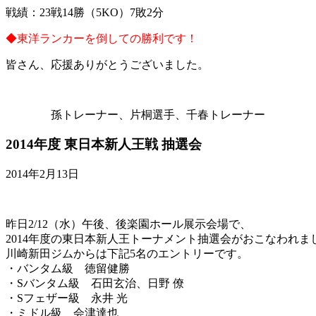
戦績：23戦14勝（5KO）7敗2分
◆東洋ランカーを倒しての勝利です！
皆さん、応援ありがとうございました。
孫トレーナー、片桐選手、千春トレーナー
2014年度 東日本新人王戦 抽選会
2014年2月13日
昨日2/12（水）午後、後楽園ホール展示会場で、
2014年度の東日本新人王トーナメント抽選会がおこなわれま
川崎新田ジムからは下記5名のエントリーです。
・バンタム級 徳留健勝
・Sバンタム級 石田玄治、日野 僚
・Sフェザー級 永井 光
・ミドル級 会津達也