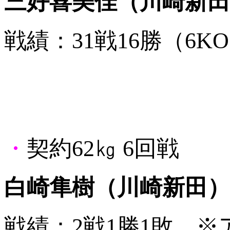
三好喜美佳（川崎新田
戦績：31戦16勝（6KO
・
契約62㎏ 6回戦
白崎隼樹（川崎新田）
戦績：2戦1勝1敗 ※ア