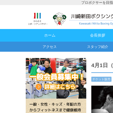
プロボクサーを目指
ホーム
会長挨拶
アクセス
スタッフ紹介
4月1日
チケット販売
情報
,
試合予
定・結果