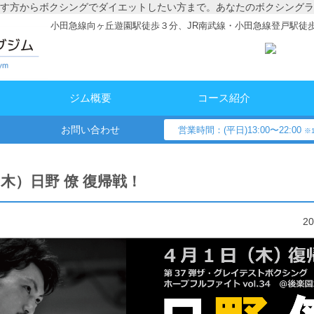
す方からボクシングでダイエットしたい方まで。あなたのボクシングラ
小田急線向ヶ丘遊園駅徒歩３分、JR南武線・小田急線登戸駅徒
ジム概要
コース紹介
お問い合わせ
営業時間：(平日)13:00〜22:00
※1
（木）日野 僚 復帰戦！
2