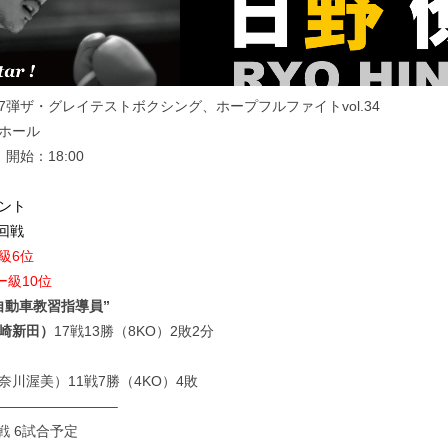
37弾ザ・グレイテストボクシング、ホープフルファイトvol.34
ホール
 開始：18:00
ベント
回戦
級6位
ー級10位
自動車教習指導員”
崎新田）
17戦13勝（8KO）2敗2分
奈川渥美）11戦7勝（4KO）4敗
————————–
戦 6試合予定