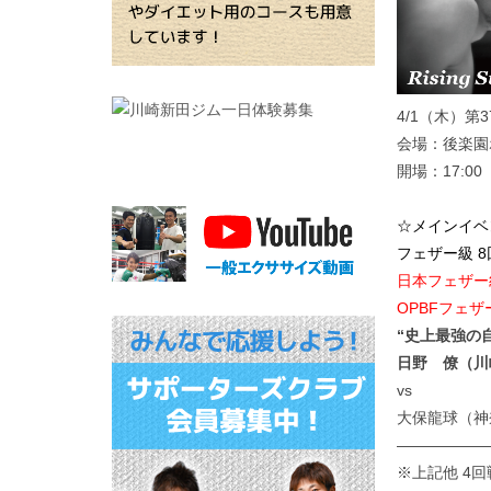
4/1（木）第
会場：後楽園
開場：17:00
☆メインイ
フェザー級 8
日本フェザー
OPBFフェザ
“史上最強の
日野 僚（川
vs
大保龍球（神
——————
※上記他 4回