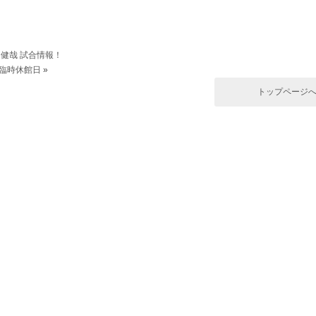
田健哉 試合情報！
ム臨時休館日
»
トップページ