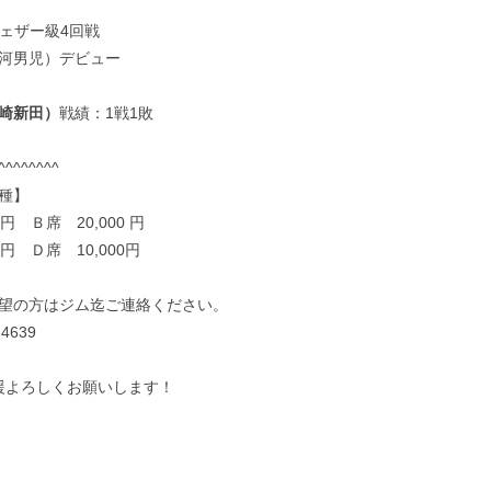
ェザー級4回戦
河男児）デビュー
崎新田）
戦績：1戦1敗
^^^^^^^^
種】
0円 Ｂ席 20,000 円
0円 Ｄ席 10,000円
望の方はジム迄ご連絡ください。
-4639
援よろしくお願いします！