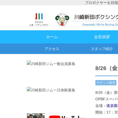
プロボクサーを目指
ホーム
会長挨拶
アクセス
スタッフ紹介
8/26（
チケット販売
情報
,
試合予
8/26（金）
定・結果
OPBFスー
会場：
後楽園
開始：17：3