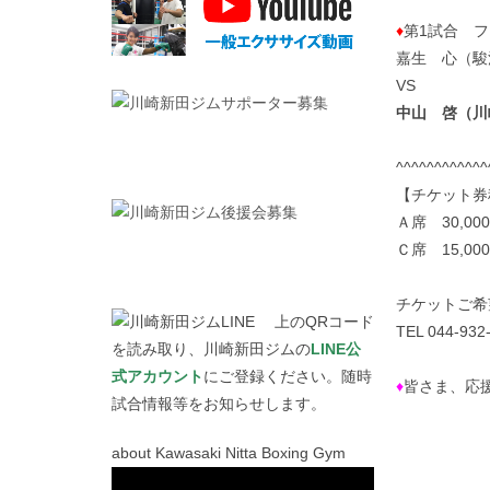
♦
第1試合 フ
嘉生 心（駿
VS
中山 啓（川
^^^^^^^^^^^^
【チケット券
Ａ席 30,00
Ｃ席 15,00
チケットご希
上のQRコード
TEL 044-932
を読み取り、川崎新田ジムの
LINE公
式アカウント
にご登録ください。随時
♦
皆さま、応
試合情報等をお知らせします。
about Kawasaki Nitta Boxing Gym