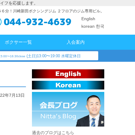
イフを応援します。
歩６分！川崎新田ボクシングジム ２フロアのジム専用ビル。
English
korean 한국
ボクサー一覧
入会案内
(土日)13:00〜19:00 水曜定休日
5:00〜16:30close
022年7月13日
過去のブログはこちら