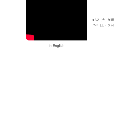
«
8/2（火）池
7/23（土）ジ
in English