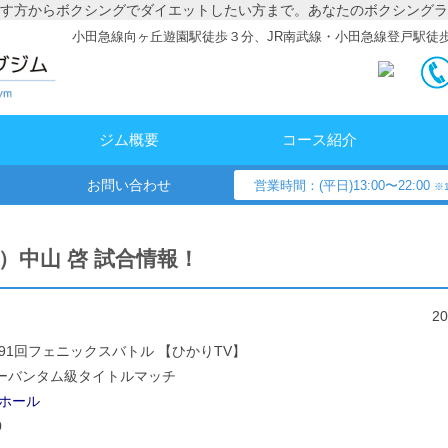
す方からボクシングでダイエットしたい方まで。あなたのボクシングラ
小田急線向ヶ丘遊園駅徒歩３分、JR南武線・小田急線登戸駅徒
ジム概要
コース紹介
お問い合わせ
営業時間：(平日)13:00〜22:00
※1
金）中山 啓 試合情報！
2
第91回フェニックスバトル 【ひかりTV】
パーバンタム級タイトルマッチ
ホール
0