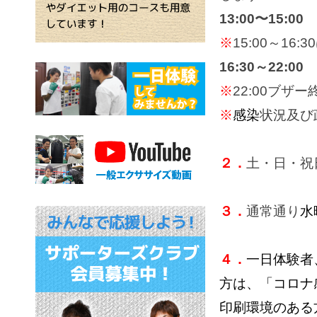
13:00〜15:00
※
15:00～16:
16:30～22:00
※
22:00ブザ
※
感染
状況及び
２．
土・日・祝日
３．
通常通り
水
４．
一日体験者
方は、「コロナ
印刷環境のある