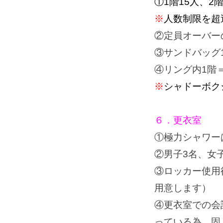
①1階15人、
※
人数制限を超
②定員オーバー
③サンドバッグ1
④リング内1階
※
シャドーボク
６．更衣室
①極力シャワー
②男子3名、女
③ロッカー使用
用意します）
④更衣室での会
っている為、固