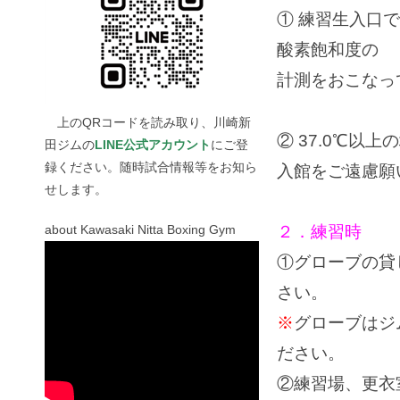
① 練習生入口
酸素飽和度の
計測をおこなっ
上のQRコードを読み取り、川崎新
② 37.0℃
田ジムの
LINE公式アカウント
にご登
録ください。随時試合情報等をお知ら
入館をご遠慮願
せします。
２．練習時
about Kawasaki Nitta Boxing Gym
①グローブの貸
さい。
※
グローブはジ
ださい。
②練習場、更衣