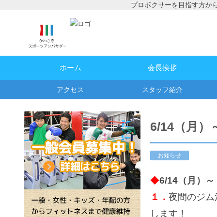
プロボクサーを目指す方か
ホーム
会長挨拶
アクセス
スタッフ紹介
6/14（月
お知らせ
◆
6/14（月）
１．
夜間のジム
します！