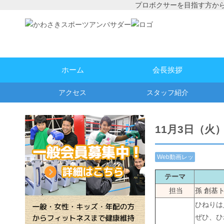
プロボクサーを目指す方か
ホーム
会長挨拶
アクセス
スタッフ紹介
11月3日（火
Web動画レッ
スン
テーマ
担当
孫 創基
ひねりは
ぜひ、ひ