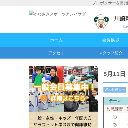
プロボクサーを目指
ホーム
会長挨拶
アクセス
スタッフ紹介
5月11
Web動画レッ
スン
テーマ
対戦練習
①
②