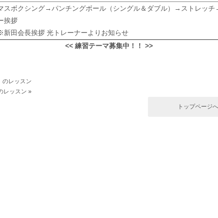
マスボクシング→パンチングボール（シングル＆ダブル）→ストレッチ
ー挨拶
※新田会長挨拶 光トレーナーよりお知らせ
<< 練習テーマ募集中！！ >>
）のレッスン
）のレッスン
»
トップページ