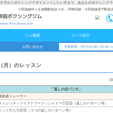
す方からボクシングでダイエットしたい方まで。あなたのボクシングラ
小田急線向ヶ丘遊園駅徒歩３分、JR南武線・小田急線登戸駅徒
ジム概要
コース紹介
お問い合わせ
営業時間：(平日)13:00〜22:00
※1
日（月）のレッスン
2
「返しの左パンチ」
孫創基トレーナー
ストレッチ→ツイストワーク→シャドー①②③（返しのパターン等）
ミット打ち①②③（３つの返しのパターン等）