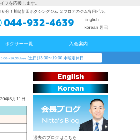
イフを応援します。
歩６分！川崎新田ボクシングジム ２フロアのジム専用ビル。
English
korean 한국
ボクサー一覧
入会案内
(土日)13:00〜19:00 水曜定休日
5:00〜16:30close
020年5月11日
過去のブログはこちら