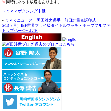
※
同時にネット放送もあります。
→ｔｖｋボクシング中継
«
ｔｖｋニュース 黒田雅之選手 前日計量＆調印式
5/13（月）IBF世界フライ級タイトルマッチ・ホープフルファイ
トップページへ戻る
過去のブログはこちら