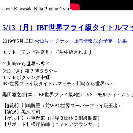
about Kawasaki Nitta Boxing Gym
5/13（月）IBF世界フライ級タイトルマ
2019年5月13日
お知らせ
,
チケット販売情報
,
試合予定・結果
ｔｖｋ（テレビ神奈川）で生中継されます！
＼川崎から世界へ🌏／
5/13（月）夜７時５５分～
ｔｖｋボクシング中継
IBF世界フライ級タイトルマッチ～川崎から世界へ～
黒田雅之(日本：IBF世界フライ級4位) VS モルティ・ムザ
【解説】川嶋勝重（前WBC世界スーパーフライ級王者）
【実況】黒沢幸司
【ゲスト】八重樫東（世界３団体３階級制覇）
【リポート】根岸佑輔（ｔｖｋアナウンサー）