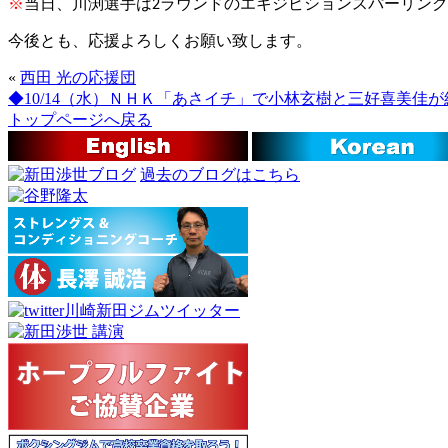
※
当日、川渕選手は2ラウンドのエキジビションスパーリン
今後とも、応援よろしくお願い致します。
«
西田 光の応援団
◆10/14（水）ＮＨＫ「あさイチ」で小林玄樹と三好喜美佳
トップページへ戻る
過去のブログはこちら