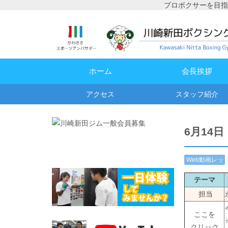
プロボクサーを目指
ホーム
会長挨拶
アクセス
スタッフ紹介
6月14
Web動画レッ
スン
テーマ
担当
ここを
クリック