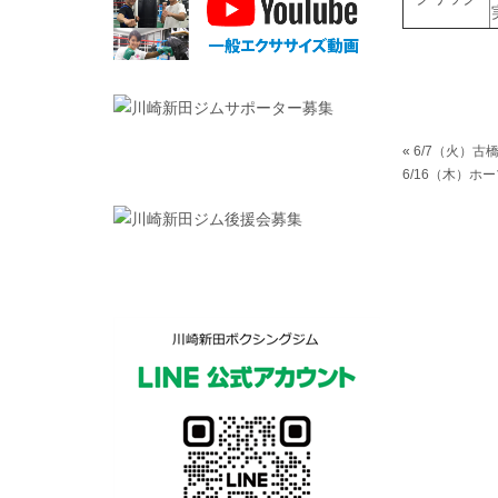
«
6/7（火）古
6/16（木）ホ