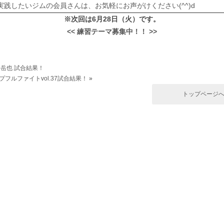
実践したいジムの会員さんは、お気軽にお声がけください(^^)d
※次回は6月28日（火）です。
<< 練習テーマ募集中！！ >>
橋岳也 試合結果！
ープフルファイトvol.37試合結果！
»
トップページ