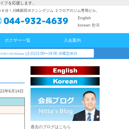
イフを応援します。
歩６分！川崎新田ボクシングジム ２フロアのジム専用ビル。
English
korean 한국
ボクサー一覧
入会案内
(土日)13:00〜19:00 水曜定休日
5:00〜16:30close
022年6月14日
過去のブログはこちら