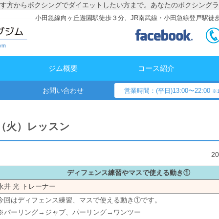
す方からボクシングでダイエットしたい方まで。あなたのボクシングラ
小田急線向ヶ丘遊園駅徒歩３分、JR南武線・小田急線登戸駅徒
ジム概要
コース紹介
お問い合わせ
営業時間：(平日)13:00〜22:00
※1
日（火）レッスン
2
ディフェンス練習やマスで使える動き①
永井 光 トレーナー
今回はディフェンス練習、マスで使える動き①です。
※パーリング→ジャブ、パーリング→ワンツー