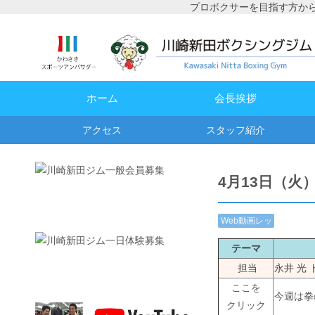
プロボクサーを目指す方か
ホーム
会長挨拶
アクセス
スタッフ紹介
4月13日（火
Web動画レッ
スン
テーマ
担当
永井 光
ここを
今週は拳
クリック