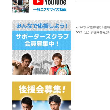
«
GWジム営業時間＆臨
5/22（土）斉藤幸伸丸 