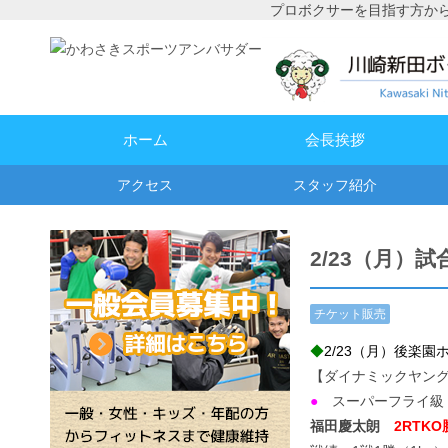
プロボクサーを目指す方か
ホーム
会長挨拶
アクセス
スタッフ紹介
2/23（月）試
チケット販売
情報
,
試合予
◆
2/23（月）後楽園
定・結果
【ダイナミックヤン
●
スーパーフライ級
福田慶太朗
2RTK