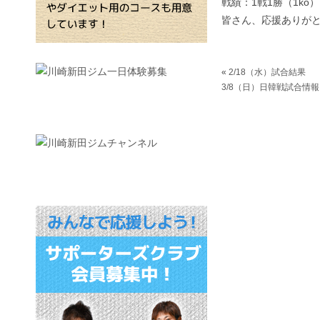
戦績：1戦1勝（1ko）
皆さん、応援ありが
«
2/18（水）試合結果
3/8（日）日韓戦試合情報