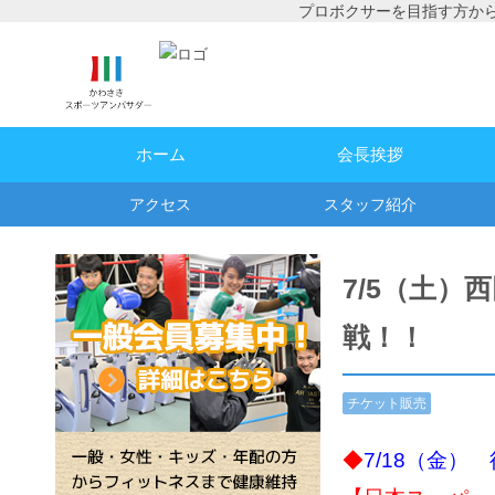
プロボクサーを目指す方か
ホーム
会長挨拶
アクセス
スタッフ紹介
7/5（土）
戦！！
チケット販売
情報
,
試合予
定・結果
◆
7/18（金）