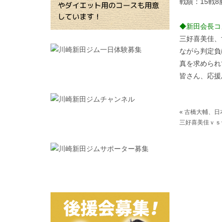
戦績：15戦8
◆新田会長コ
三好喜美佳、
ながら判定負
真を求められ
皆さん、応援
«
古橋大輔、日
三好喜美佳ｖｓ