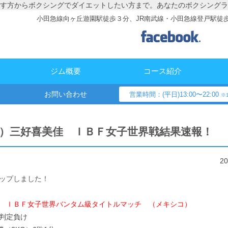
す方からボクシングでダイエットしたい方まで。あなたのボクシングラ
小田急線向ヶ丘遊園駅徒歩３分、JR南武線・小田急線登戸駅徒
ジム概要
コース紹介
お問い合わせ
営業時間：(平日)13:00〜22:00
※1
（土）三好喜美佳 ＩＢＦ女子世界戦結果速報！
2
ップしました！
土） ＩＢＦ女子世界バンタム級タイトルマッチ （メキシコ）
判定負け