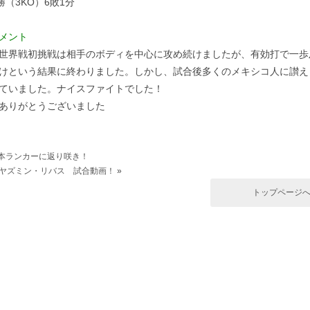
勝（3KO）6敗1分
メント
世界戦初挑戦は相手のボディを中心に攻め続けましたが、有効打で一歩
けという結果に終わりました。しかし、試合後多くのメキシコ人に讃え
ていました。ナイスファイトでした！
ありがとうございました
本ランカーに返り咲き！
ヤズミン・リバス 試合動画！
»
トップページ