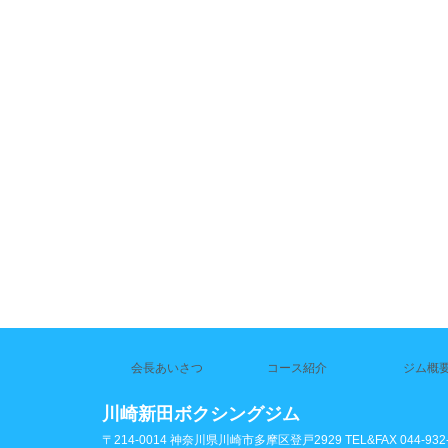
会長あいさつ
コース紹介
ジム概
川崎新田ボクシングジム
〒214-0014 神奈川県川崎市多摩区登戸2929 TEL&FAX 044-932-