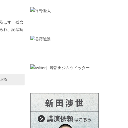
及ばす、残念
られ、記念写
へ戻る