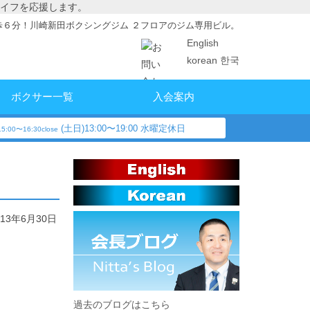
イフを応援します。
歩６分！川崎新田ボクシングジム ２フロアのジム専用ビル。
English
korean 한국
ボクサー一覧
入会案内
(土日)13:00〜19:00 水曜定休日
5:00〜16:30close
013年6月30日
過去のブログはこちら