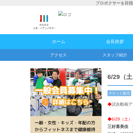
プロボクサーを目指
ホーム
会長挨拶
アクセス
スタッフ紹介
6/29
チケット販売
情報
,
試合予
◆
試合動画ア
定・結果
◆6/29（
三好喜美佳