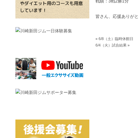
戦績：3戦2勝1分
皆さん、応援ありが
«
6/8（土）臨時休館日
6/4（火）試合結果
»