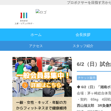
プロボクサーを目指す方か
ホーム
会長挨拶
アクセス
スタッフ紹介
6/2（日）試
チケット販売
情報
,
試合予
◆ 6/2（日）「湘
定・結果
会場：茅ヶ崎総合
・契約 65kg 4回戦
西山福太郎 3R負傷