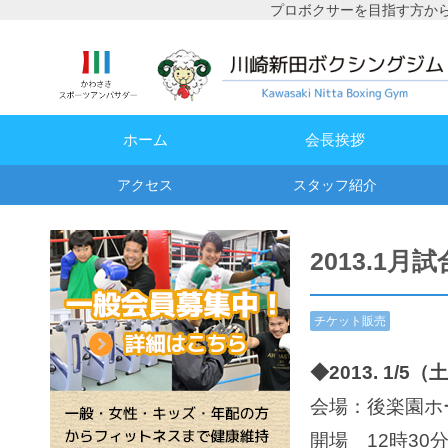
プロボクサーを目指す方か
ホーム
会長挨拶
アクセス
スタッフ紹介
2013.1月
チケット販売
情報
,
試合予
定・結果
◆2013. 1
会場：後楽園ホ
開場 12時30