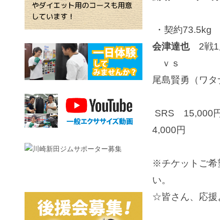
・契約73.5kg
会津達也
2戦1
ｖｓ
尾島賢勇（ワタナ
SRS 15,00
4,000円
※チケットご希
い。
☆皆さん、応援