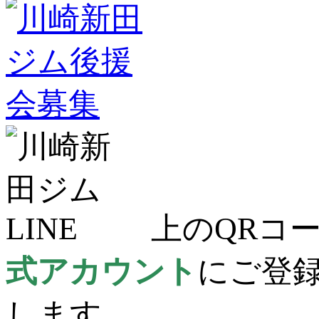
上のQRコー
式アカウント
にご登
します。