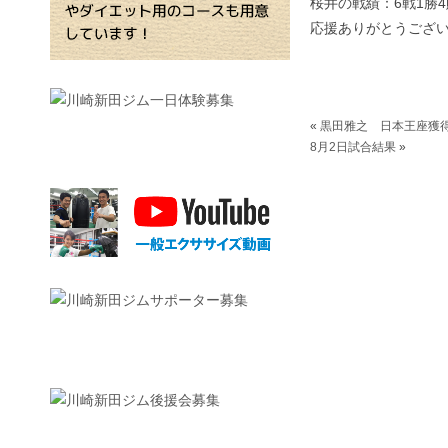
桜井の戦績：6戦1勝4
応援ありがとうござ
«
黒田雅之 日本王座獲
8月2日試合結果
»