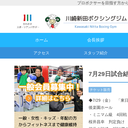
プロボクサーを目指す方か
ホーム
会長挨拶
アクセス
スタッフ紹介
7月29日試合
チケット販売
情報
,
試合予
◆7/29（金） 「東
定・結果
後楽園ホール
・ミニマム級 4回戦
桜井昌幸 判定負け