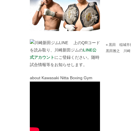
上のQRコード
«
黒田 稲城市
を読み取り、川崎新田ジムの
LINE公
黒田雅之 川崎
式アカウント
にご登録ください。随時
試合情報等をお知らせします。
about Kawasaki Nitta Boxing Gym