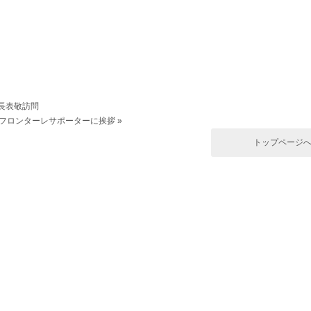
長表敬訪問
フロンターレサポーターに挨拶
»
トップページ