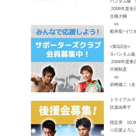
バンタム級 
2008年度
古橋大輔
vs
船井龍一(ワ
<第3試合>
Ｓバンタム級
2008年度
片桐秋彦
vs
岩崎健二（全
トライアルマ
比嘉由希子
指定席 10,0
☆応援よろし