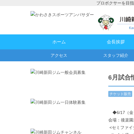
プロボクサーを目指
ホーム
会長挨拶
アクセス
スタッフ紹介
6月試合
チケット販売
情報
,
試合予
定・結果
◆6/17（
会場：後楽園
<セミファイ