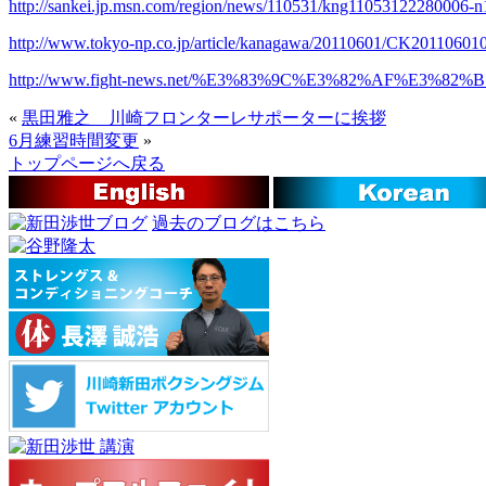
http://sankei.jp.msn.com/region/news/110531/kng11053122280006-n
http://www.tokyo-np.co.jp/article/kanagawa/20110601/CK20110601
http://www.fight-news.net/%E3%83%9C%E3%82%AF%E3%82%
«
黒田雅之 川崎フロンターレサポーターに挨拶
6月練習時間変更
»
トップページへ戻る
過去のブログはこちら