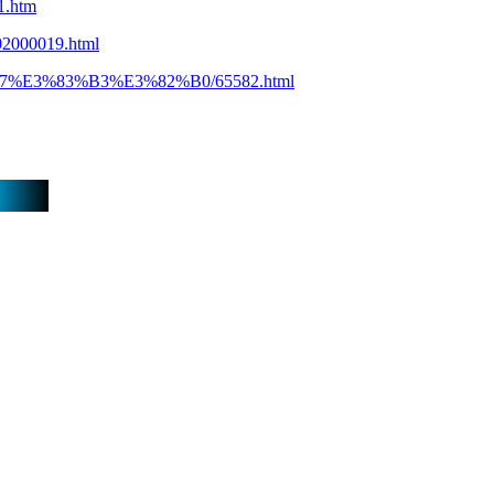
1.htm
02000019.html
B7%E3%83%B3%E3%82%B0/65582.html