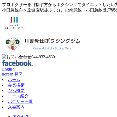
プロボクサーを目指す方からボクシングでダイエットしたい
小田急線向ヶ丘遊園駅徒歩３分、JR南武線・小田急線登戸駅
English
korean 한국
ホーム
会長挨拶
ジム概要
コース紹介
ボクサー一覧
入会案内
アクセス