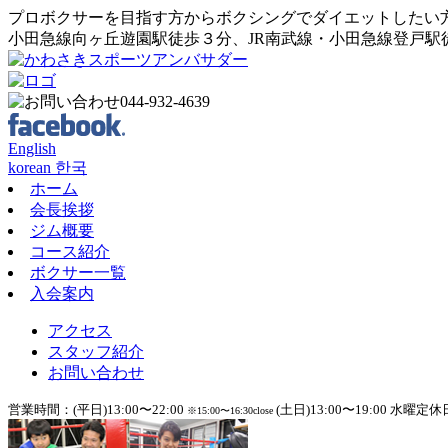
プロボクサーを目指す方からボクシングでダイエットしたい
小田急線向ヶ丘遊園駅徒歩３分、JR南武線・小田急線登戸駅
English
korean 한국
ホーム
会長挨拶
ジム概要
コース紹介
ボクサー一覧
入会案内
アクセス
スタッフ紹介
お問い合わせ
営業時間：(平日)13:00〜22:00
(土日)13:00〜19:00 水曜定休
※15:00〜16:30close