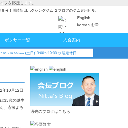
イフを応援します。
歩６分！川崎新田ボクシングジム ２フロアのジム専用ビル。
English
korean 한국
ボクサー一覧
入会案内
(土日)13:00〜19:00 水曜定休日
5:00〜16:30close
12年10月12日
は33歳の誕生
さん、応援よろ
過去のブログはこちら