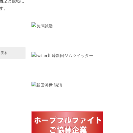
田雅之と観戦に
す。
へ戻る