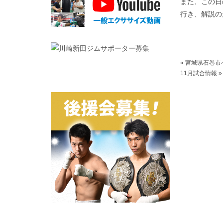
また、この日
行き、解説の
«
宮城県石巻市
11月試合情報
»