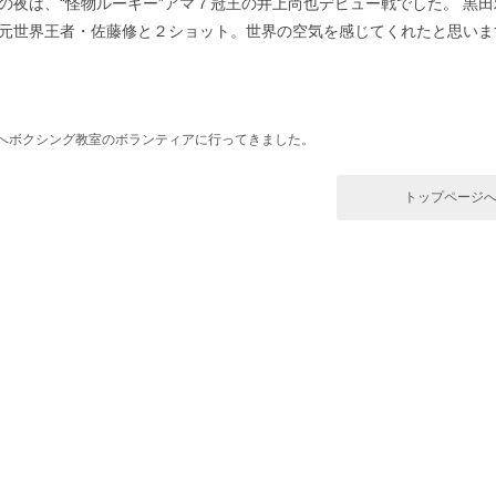
の夜は、“怪物ルーキー”アマ７冠王の井上尚也デビュー戦でした。 黒
元世界王者・佐藤修と２ショット。世界の空気を感じてくれたと思いま
へボクシング教室のボランティアに行ってきました。
トップページ