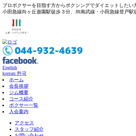
プロボクサーを目指す方からボクシングでダイエットしたい
小田急線向ヶ丘遊園駅徒歩３分、JR南武線・小田急線登戸駅
English
korean 한국
ホーム
会長挨拶
ジム概要
コース紹介
ボクサー一覧
入会案内
アクセス
スタッフ紹介
お問い合わせ