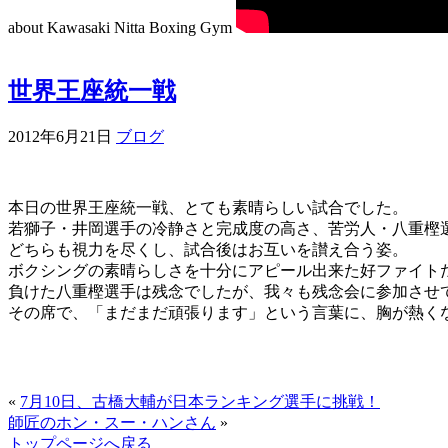
about Kawasaki Nitta Boxing Gym
世界王座統一戦
2012年6月21日
ブログ
本日の世界王座統一戦、とても素晴らしい試合でした。
若獅子・井岡選手の冷静さと完成度の高さ、苦労人・八重樫
どちらも視力を尽くし、試合後はお互いを讃え合う姿。
ボクシングの素晴らしさを十分にアピール出来た好ファイト
負けた八重樫選手は残念でしたが、我々も残念会に参加させ
その席で、「まだまだ頑張ります」という言葉に、胸が熱く
«
7月10日、古橋大輔が日本ランキング選手に挑戦！
師匠のホン・スー・ハンさん
»
トップページへ戻る