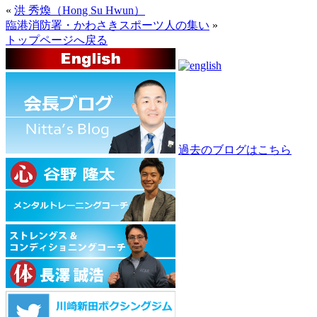
«
洪 秀煥（Hong Su Hwun）
臨港消防署・かわさきスポーツ人の集い
»
トップページへ戻る
過去のブログはこちら