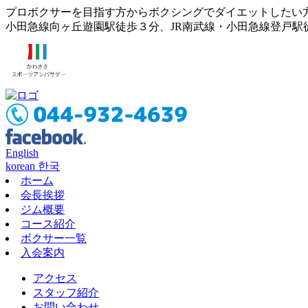
プロボクサーを目指す方からボクシングでダイエットしたい
小田急線向ヶ丘遊園駅徒歩３分、JR南武線・小田急線登戸駅
English
korean 한국
ホーム
会長挨拶
ジム概要
コース紹介
ボクサー一覧
入会案内
アクセス
スタッフ紹介
お問い合わせ